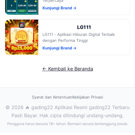
Terpercaya
Kunjungi Brand →
LG111
LG111 - Aplikasi Hiburan Digital Terbaik
dengan Performa Tinggi
Kunjungi Brand →
← Kembali ke Beranda
Syarat dan Ketentuan
Kebijakan Privasi
© 2026 🔥 gading22 Aplikasi Resmi gading22 Terbaru
Pasti Bayar. Hak cipta dilindungi undang-undang.
Pengguna harus berusia 18+ tahun. Bermain secara bertanggung jawab.