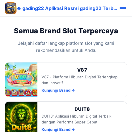
🔥 gading22 Aplikasi Resmi gading22 Terbaru Pasti Bayar
Semua Brand Slot Terpercaya
Jelajahi daftar lengkap platform slot yang kami
rekomendasikan untuk Anda.
V87
V87 - Platform Hiburan Digital Terlengkap
dan Inovatif
Kunjungi Brand →
DUIT8
DUIT8: Aplikasi Hiburan Digital Terbaik
dengan Performa Super Cepat
Kunjungi Brand →